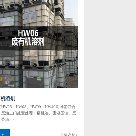
有机溶剂
HW06、HW08、HW09、HW49均可签订合
，废油上门处置处理：废机油、废液压油、废
‌‌‌‌、···
 +
了解详情+