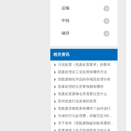
运输
中转
储存
相关资讯
污泥处置（危废处置要求）的要求规范有···
固废处理在工业应用有哪些方法
危险废物化学品的存储及处理分析
危废处理的注意事项都有哪些
危废处置废物仓库需要注意什么
苏州危废行业发展的前景
危险废弃物危害有哪些？如何进行危险废···
为省90万元处理费，却被罚近300万···
关于发布《危险废物鉴别标准通则》（G···
危废难管？生态环境部发文给出关键时间···