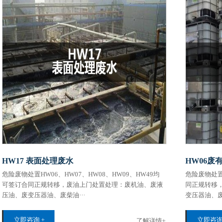
HW17 表面处理废水
HW06废
危险废物处置HW06、HW07、HW08、HW09、HW49均
危险废物处置
可签订合同正规转移，废油上门处置处理：废机油、废液
同正规转移
压油、废变压器油、废柴‌‌油···
变压器油、废柴‌‌油
立即咨询 +
立即咨询
了解详情+