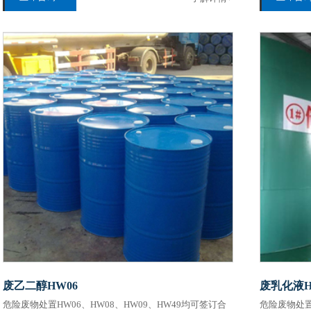
废乙二醇HW06
废乳化液H
危险废物处置HW06、HW08、HW09、HW49均可签订合
危险废物处置