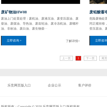
废矿物油HW08
废铅酸蓄电
废油上门处置处理：废机油、废液压油、废变压器油、废
危险废物处置
柴‌‌油‌‌‌‌、废煤油、导热油、废齿轮油、废冷冻机油、废螺杆
同正规转移
油、非标油、废白油、废生物柴···
变压器油、废柴‌‌油
立即咨询 +
立即咨询
了解详情+
上一页
1
下一页
尾
乐竞网页版入口
企业公示
客户评价
版权所有：Copyright © 2020 乐竞网页版入口 版权所有