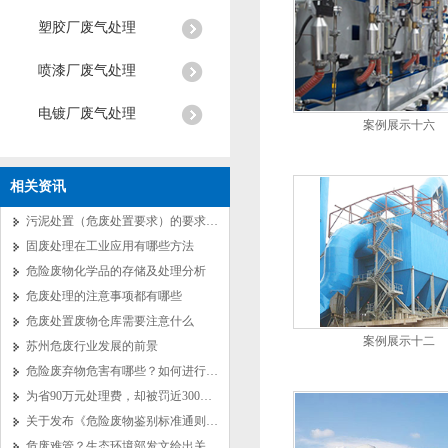
塑胶厂废气处理
喷漆厂废气处理
电镀厂废气处理
案例展示十六
相关资讯
污泥处置（危废处置要求）的要求规范有···
固废处理在工业应用有哪些方法
危险废物化学品的存储及处理分析
危废处理的注意事项都有哪些
危废处置废物仓库需要注意什么
案例展示十二
苏州危废行业发展的前景
危险废弃物危害有哪些？如何进行危险废···
为省90万元处理费，却被罚近300万···
关于发布《危险废物鉴别标准通则》（G···
危废难管？生态环境部发文给出关键时间···