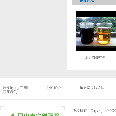
推荐产品
废矿物油HW08
乐竞lejing(中国)
公司简介
乐竞网页版入口
联系我们
版权所有：Copyright © 