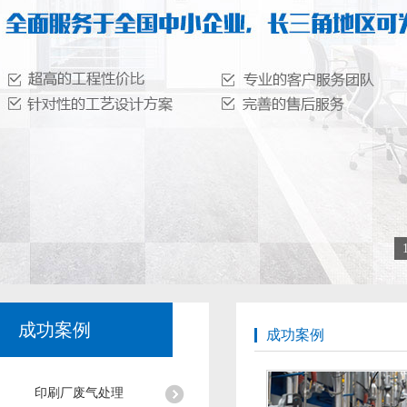
成功案例
成功案例
印刷厂废气处理